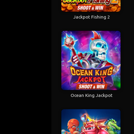
Jackpot Fishing 2
Ocean King Jackpot