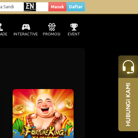
Masuk
Daftar
ADE
INTERACTIVE
PROMOSI
EVENT