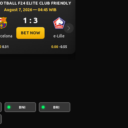
FOOTBALL F24 INTERNATIONAL
FRIENDLY
August 7, 2026 — 05:00 WIB
0 : 0
Next
BET NOW
e-
e-Croatia
erlands
0
0.88
0.00
0.88
BNI
BRI